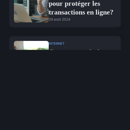
pour protéger les
transactions en ligne?
29 août 2024
INTERNET
Comment optimiser
les performances d'un
site web pour les
utilisateurs mobiles?
29 août 2024
INTERNET
Découvrez les services
de votre agence seo à